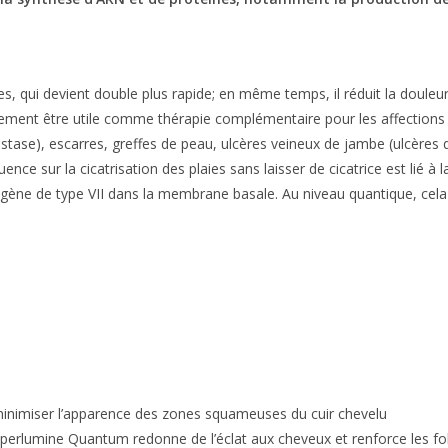
es, qui devient double plus rapide; en même temps, il réduit la douleur, 
alement être utile comme thérapie complémentaire pour les affections s
stase), escarres, greffes de peau, ulcères veineux de jambe (ulcères d
e sur la cicatrisation des plaies sans laisser de cicatrice est lié à l
llagène de type VII dans la membrane basale. Au niveau quantique, cel
minimiser l’apparence des zones squameuses du cuir chevelu
Hyperlumine Quantum redonne de l’éclat aux cheveux et renforce les fol