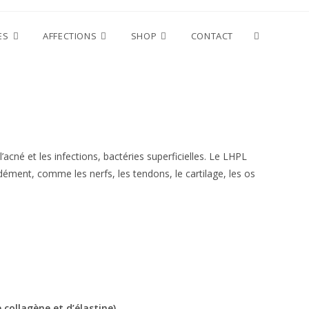
Toggle
ES
AFFECTIONS
SHOP
CONTACT
website
search
’acné et les infections, bactéries superficielles. Le LHPL
dément, comme les nerfs, les tendons, le cartilage, les os
collagène et d’élastine)