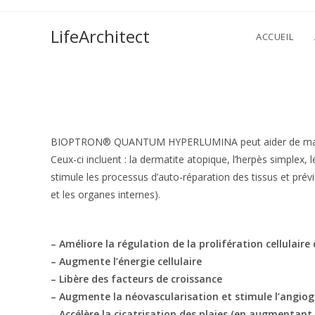
Skip
to
LifeArchitect
ACCUEIL
content
BIOPTRON® QUANTUM HYPERLUMINA peut aider de manière s
Ceux-ci incluent : la dermatite atopique, l’herpès simplex, 
stimule les processus d’auto-réparation des tissus et pré
et les organes internes).
– Améliore la régulation de la prolifération cellulair
– Augmente l’énergie cellulaire
– Libère des facteurs de croissance
– Augmente la néovascularisation et stimule l’angio
– Accélère la cicatrisation des plaies (en augmentant