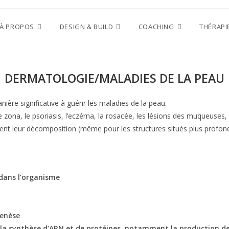
À PROPOS
DESIGN & BUILD
COACHING
THÉRAPI
DERMATOLOGIE/MALADIES DE LA PEAU
ignificative à guérir les maladies de la peau.
le zona, le psoriasis, l’eczéma, la rosacée, les lésions des muqueuses, l
vient leur décomposition (même pour les structures situés plus profon
e dans l’organisme
genèse
 la synthèse d’ARN et de protéines, notamment la production de 