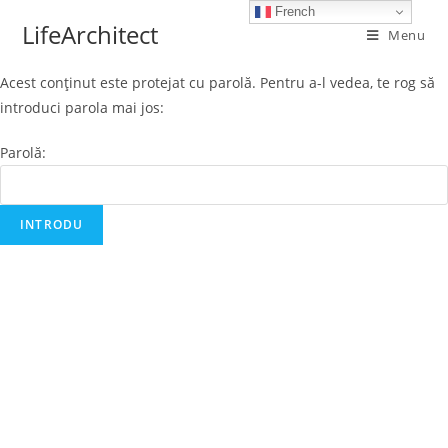
Skip
French
LifeArchitect
Menu
to
content
Acest conținut este protejat cu parolă. Pentru a-l vedea, te rog să
introduci parola mai jos:
Parolă: