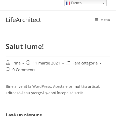
Skip
French
to
content
LifeArchitect
Menu
Salut lume!
Post
Post
Post
Irina
11 martie 2021
Fără categorie
author:
published:
category:
Post
0 Comments
comments:
Bine ai venit la WordPress. Acesta e primul tău articol.
Editează-l sau șterge-l ș-apoi începe să scrii!
Lasă un răspuns