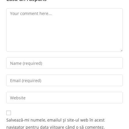
Comment
Enter
your
name
Enter
or
your
username
email
Enter
to
address
your
comment
to
website
comment
URL
Salvează-mi numele, emailul și site-ul web în acest
(optional)
navigator pentru data viitoare când o să comentez.